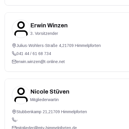
View profile
Erwin Winzen
3. Vorsitzender
Julius-Wohlers-Straße 4,21709 Himmelpforten
041 44 / 61 68 734
erwin.winzen@t-online.net
View profile
Nicole Stüven
Mitgliederwartin
Stubbenkamp 21,21709 Himmelpforten
-
mitglieder@mtv-himmelpforten.de